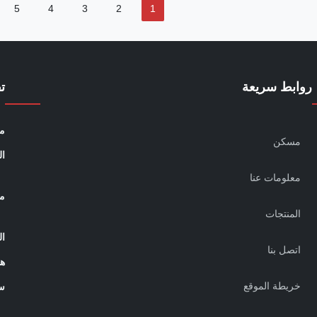
5
4
3
2
1
روابط سريعة
ت
مو
مسكن
ال
معلومات عنا
م
المنتجات
ال
اتصل بنا
ه
خريطة الموقع
س