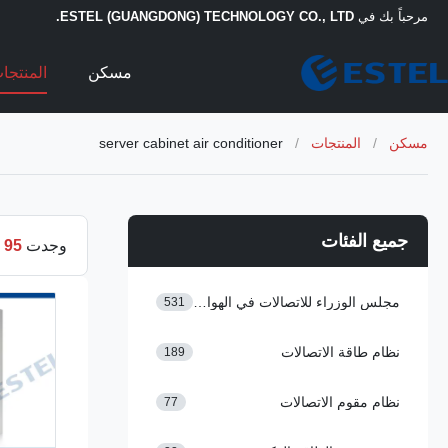
مرحباً بك في
ESTEL (GUANGDONG) TECHNOLOGY CO., LTD.
مسكن
المنتجا
مسكن
/
المنتجات
/
server cabinet air conditioner
جميع الفئات
وجدت
95
م
مجلس الوزراء للاتصالات في الهواء الطلق
531
نظام طاقة الاتصالات
189
نظام مقوم الاتصالات
77