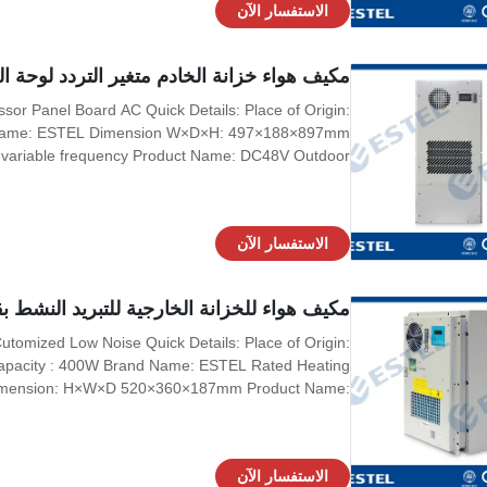
الاستفسار الآن
مكيف هواء خزانة الخادم متغير التردد لوحة ال
or Panel Board AC​ Quick Details: Place of Origin:
d Name: ESTEL Dimension W×D×H: 497×188×897mm
variable frequency Product Name: DC48V Outdoor
on:ISO9001, CE, 3C, FCC, TLC Working Temperature:
ver Material: galvanized steel Noise: ≤64dB Color:
الاستفسار الآن
مكيف هواء للخزانة الخارجية للتبريد النشط بقدرة 400 وات بضوضاء
Capacity : 400W Brand Name: ESTEL Rated Heating
Dimension: H×W×D 520×360×187mm Product Name:
Hz Certification: ISO9001, CE, 3C, FCC, TLC Rated
ng outer cover Rated Input Power: 198W Color: grey
الاستفسار الآن