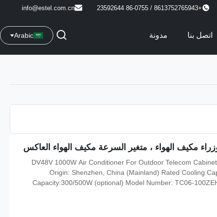
info@estel.com.cn
+8613752765943 / 86-0755 23592644
اتصل بنا
مدونة
Arabic
DV48V 1000W Air Conditioner For Outdoor Telecom Cabinet W
Origin: Shenzhen, China (Mainland) Rated Cooling C
Capacity:300/500W (optional) Model Number: TC06-100Z
Name: DC48V Outdoor Cabinet Air Conditioner Input Voltage: DC4
3C, FCC, TLC Rat