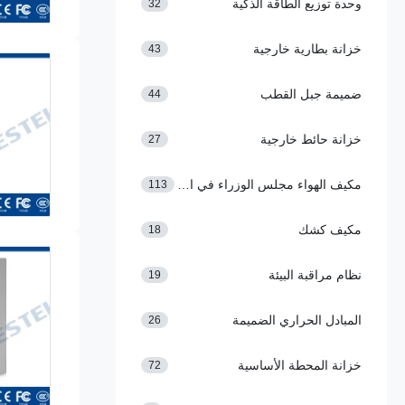
وحدة توزيع الطاقة الذكية
32
خزانة بطارية خارجية
43
ضميمة جبل القطب
44
خزانة حائط خارجية
27
مكيف الهواء مجلس الوزراء في الهواء الطلق
113
مكيف كشك
18
نظام مراقبة البيئة
19
المبادل الحراري الضميمة
26
خزانة المحطة الأساسية
72