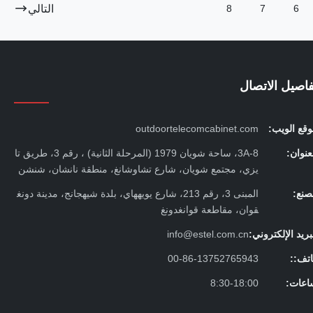
التالي
8
7
6
فاصيل الاتصال
قع الويب:
outdoortelecomcabinet.com
عنوان:
3A-8، ساحة شويان 1979 (المرحلة الثانية) ، رقم 3، طريق تا
يزي، مجتمع شويان، شارع تشاوشانغ، منطقة نانشان، شنشن
صنع:
المبنى 3، رقم 213، شارع يويههاي، بلدة شيهجانج، مدينة دونغ
قوان، مقاطعة قوانغدونغ
بريد الإلكتروني:
info@estel.com.cn
اتف::
00-86-13752765943
اعات:
8:30-18:00