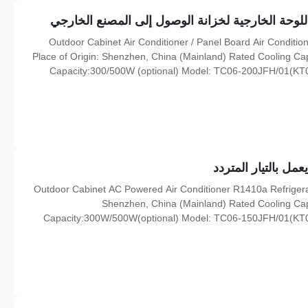
للوحة الخارجية لخزانة الوصول إلى المصنع الخارجي
Outdoor Cabinet Air Conditioner / Panel Board Air Conditio
Place of Origin: Shenzhen, China (Mainland) Rated Cooling 
Capacity:300/500W (optional) Model: TC06-200JFH/01(
Name: Outdoor Cabinet Air Conditioner Input Voltage: AC2
Rated Inpu
ل بالتيار المتردد
Outdoor Cabinet AC Powered Air Conditioner R1410a Refrigera
Shenzhen, China (Mainland) Rated Cooling C
Capacity:300W/500W(optional) Model: TC06-150JFH/01(K
Name: Outdoor Cabinet Air Conditioner Input Voltage: AC2
Rated Input Current: 2.2A 