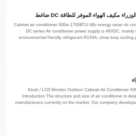
Cabinet air conditioner 500w 1700BTU 48v energy saver dc comp
DC series Air conditioner power supply is 48VDC, mainly us
environmental friendly refrigerant R134A, close loop coolin
adjustable indoor temperature set point from 20-40 degree v
Kiosk / LCD Monitor Outdoor Cabinet Air Conditioner 5
Introduction The structure and size of air conditioner is de
manufacturers currently on the market. Our company develops L
different air ducts for different vertical LCD screens, b