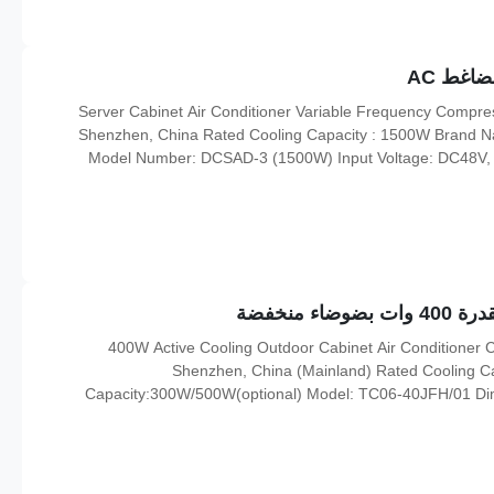
ضاغط AC
Server Cabinet Air Conditioner Variable Frequency Compress
Shenzhen, China Rated Cooling Capacity : 1500W Bran
Model Number: DCSAD-3 (1500W) Input Voltage: DC48V, 
Cabinet Air Conditioner Rated Input Power: 725W Certificati
-5°C ~ +55°C Co
 منخفضة
400W Active Cooling Outdoor Cabinet Air Conditioner Cutomized Low Noise Quick Details: Place of Origin:
Shenzhen, China (Mainland) Rated Cooling 
Capacity:300W/500W(optional) Model: TC06-40JFH/01 
Outdoor Enclosure Air Conditioner Input Voltage: AC220V/50
Input Current: 0.9A Cover: includi