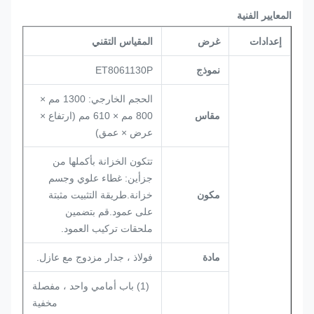
المعايير الفنية
إعدادات
غرض
المقياس التقني
نموذج
ET8061130P
الحجم الخارجي: 1300 مم ×
مقاس
800 مم × 610 مم (ارتفاع ×
عرض × عمق)
تتكون الخزانة بأكملها من
جزأين: غطاء علوي وجسم
مكون
خزانة.طريقة التثبيت مثبتة
على عمود.قم بتضمين
ملحقات تركيب العمود.
مادة
فولاذ ، جدار مزدوج مع عازل.
(1) باب أمامي واحد ، مفصلة
مخفية