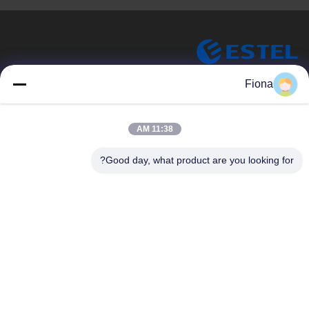
ESTEL (GUANGDONG) TECHNOLOGY CO., LTD.
Fiona
شركة ESTEL ((GUANGDONG) TECHNOLOGY CO، LTD
روابط سريعة
11:38 AM
المنزل
جديد
Good day, what product are you looking for?
المنتجات
فيديوهات
حولنا
جولة في المصنع
مراقبة الجودة
اتصل بنا
اتصل بنا
00-86-13752765943
info@estel.com.cn