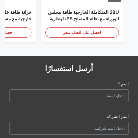
28U المتكاملة الخارجية طاقة مجلس
خزانة طاقة خارجي
الوزراء مع نظام المصلح UPS بطارية
خارجية مع مستشع
تخزين الطاقة الحجرة
باب
احصل على افضل سعر
احصل عل
أرسل استفسارًا
اسم *
اسم الشركة