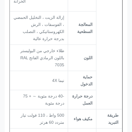
الخزانة
إزالة الزيت ، التخليل الحمضي
المعالجة
، الفوسفات ، الرش
السطحية
الكهروستاتيكي ، التصلب
بدرجة حرارة عالية
طلاء خارجي من البوليستر
اللون
باللون الرمادي الفاتح RAL
7035
حماية
نيما 4X
الدخول
درجة حرارة
-40 درجة مئوية ～ + 75
العمل
درجة مئوية
طريقة
500 واط ، 110 فولت تيار
مكيف هواء
التبريد
متردد 60 هرتز