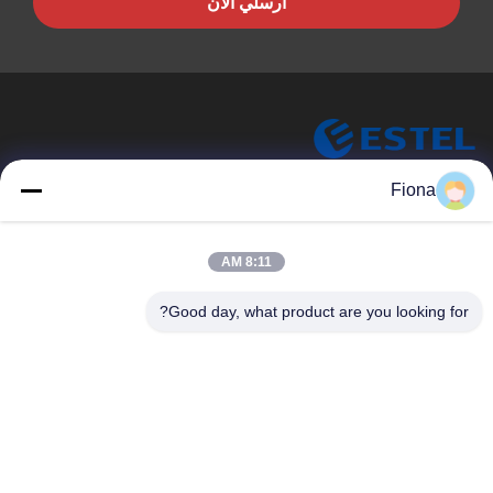
أرسلي الآن
ESTEL (GUANGDONG) TECHNOLOGY CO., LTD.
Fiona
شركة ESTEL ((GUANGDONG) TECHNOLOGY CO، LTD
روابط سريعة
8:11 AM
المنزل
جديد
Good day, what product are you looking for?
المنتجات
فيديوهات
حولنا
جولة في المصنع
مراقبة الجودة
اتصل بنا
اتصل بنا
00-86-13752765943