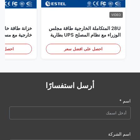
VIDEO
28U المتكاملة الخارجية طاقة مجلس
خزانة طاقة خارجي
الوزراء مع نظام المصلح UPS بطارية
خارجية مع مستشع
تخزين الطاقة الحجرة
باب
احصل على افضل سعر
احصل عل
أرسل استفسارًا
اسم *
اسم الشركة