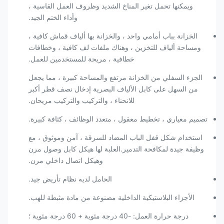
ويمكنها تحمل تغير المناخ الشديد وظروف العمل القاسية ،
وأداء الختم الجيد.
الخزانة بباب أمامي واحد ، والخزانة بها ألياف قماش كافية ،
ومساحة ألياف للتخزين ، وهناك ملفات لف كافية ، وخطافات
خطافية ، مريحة للمستخدمين للعمل.
الجزء السفلي من الخزانة مرتفع والمساحة كبيرة ، مما يجعل
من السهل على كابل الألياف البصرية إدخال نصف قطر أكبر
للانحناء ، والتركيب والتركيب مريحان.
تصميم معياري ، تخطيط معقول ، متعدد الوظائف ، كثافة كبيرة.
استخدام شكل قفل الباب المضاد للسرقة ، آمن وموثوق ، مع
وظيفة جيدة لمكافحة التدمير.العلبة لها هيكل كابل وصول مرن
وهيكل اتصال داخلي مرن.
الحامل لديه نظام تأريض جيد.
الأجزاء البلاستيكية الداخلية مصنوعة من مادة مثبطة للهب.
درجة حرارة العمل: -40 درجة مئوية + 60 درجة مئوية ؛