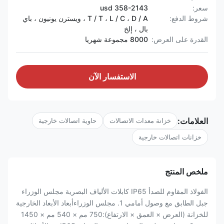
سعر:
358-2143 usd
شروط الدفع:
T / T ، L / C ، D / A ، ويسترن يونيون ، باي
بال ، إلخ
القدرة على العرض:
8000 مجموعة شهريا
الاستفسار الآن
العلامات:
خزانة معدات الاتصالات
حاوية اتصالات خارجية
خزانات اتصالات خارجية
ملخص المنتج
الفولاذ المقاوم للصدأ IP65 كابلات الألياف البصرية مجلس الوزراء
جبل الطابق مع وصول أمامي 1. مجلس الوزراءأبعاد الأبعاد الخارجية
للخزانة (العرض × العمق × الارتفاع):750 مم × 540 مم × 1450