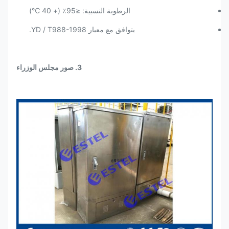
الرطوبة النسبية: ≤95٪ (+ 40 ℃)
يتوافق مع معيار YD / T988-1998.
3. صور مجلس الوزراء