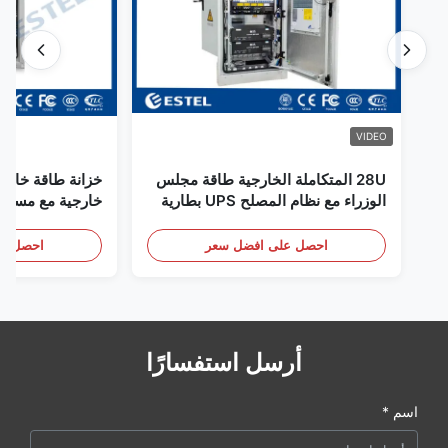
VIDEO
28U المتكاملة الخارجية طاقة مجلس
خزانة طاقة خارجي
الوزراء مع نظام المصلح UPS بطارية
خارجية مع مستشع
تخزين الطاقة الحجرة
باب
احصل على افضل سعر
احصل عل
أرسل استفسارًا
اسم *