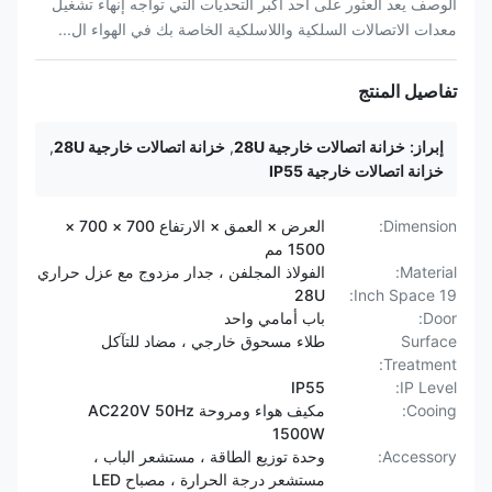
الوصف يعد العثور على أحد أكبر التحديات التي تواجه إنهاء تشغيل
معدات الاتصالات السلكية واللاسلكية الخاصة بك في الهواء ال...
تفاصيل المنتج
إبراز:
خزانة اتصالات خارجية 28U
,
خزانة اتصالات خارجية 28U
,
خزانة اتصالات خارجية IP55
Dimension:
العرض × العمق × الارتفاع 700 × 700 ×
1500 مم
Material:
الفولاذ المجلفن ، جدار مزدوج مع عزل حراري
28U
19 Inch Space:
Door:
باب أمامي واحد
Surface
طلاء مسحوق خارجي ، مضاد للتآكل
Treatment:
IP55
IP Level:
Cooing:
مكيف هواء ومروحة AC220V 50Hz
1500W
Accessory:
وحدة توزيع الطاقة ، مستشعر الباب ،
مستشعر درجة الحرارة ، مصباح LED