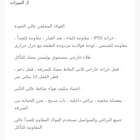
2. الميزات
· الفولاذ المجلفن عالي الجودة
· خزانة IP55 ، مقاومة للماء ، ضد الغبار ، مقاومة للصدأ ،
مقاومة للشمس ، لوحة فولاذية مزدوجة الطبقة مع عزل حراري
· طلاء خارجي بمسحوق بوليستر مضاد للتآكل
· قفل خزانة خارجي ثلاثي النقاط مضاد للسرقة ، قفل دعم ،
قطر القفل 10 مللي متر
· اعتماد مكيف هواء ضاغط عالي التأثير
· مفصلة مخفية ، براغي داخلية ، باب مدمج ، تعزز الحماية من
السرقة
· جميع البراغي والصواميل تستخدم الفولاذ المقاوم للصدأ عالي
المقاومة للتآكل