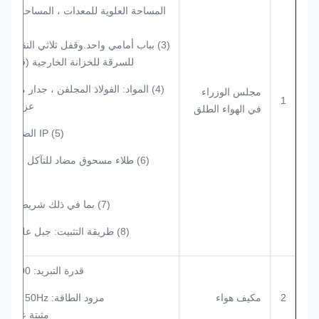
المساحة العلوية للمعدات ، المساحة السف
للبطا
(3) بباب أمامي واحد.وقفل ثلاثي النقاط م
للسرقة للخزانة الخارجية (قفل د
(4) المواد: الفولاذ المجلفن ، جدار مزدوج
مجلس الوزراء
1
عزل حرا
في الهواء الطلق
(5) IP الصف: IP55
(6) طلاء مسحوق مضاد للتآكل في اله
الط
(7) بما في ذلك شريط التأريض
(8) طريقة التثبيت: جبل على الأرض
قدرة التبريد: 1500 واط.
2
مكيف هواء
مزود الطاقة: AC220V 50Hz
مثبتة على ال