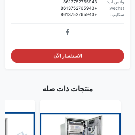
واتس اب:
8613752765943
+8613752765943
wechat:
سكايب:
+8613752765943
الاستفسار الآن
منتجات ذات صله