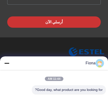
أرسلي الآن
ESTEL (GUANGDONG) TECHNOLOGY CO., LTD.
Fiona
شركة ESTEL ((GUANGDONG) TECHNOLOGY CO، LTD
روابط سريعة
11:44 AM
المنزل
جديد
Good day, what product are you looking for?
المنتجات
فيديوهات
حولنا
جولة في المصنع