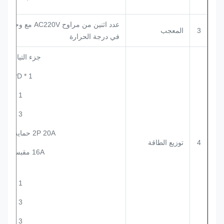
عدد اثنين من مراوح AC220V مع و
3
المعجب
في درجة الحرارة
جزء التيار المتر
KA SPD * 1
63A * 1
16A * 3
2P 20A حماية التسرب
4
توزيع الطاقة
16A مقبس الصيانة
جزء DC:
63A * 1
32A * 3
16A * 3