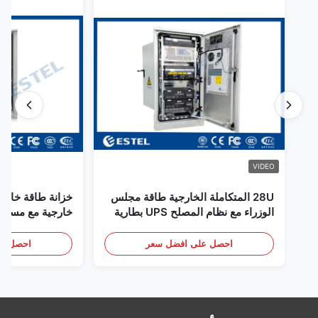
VIDEO
28U المتكاملة الخارجية طاقة مجلس
خزانة طاقة خارجي
الوزراء مع نظام المصلح UPS بطارية
خارجية مع مستشع
تخزين الطاقة الحجرة
باب
احصل على افضل سعر
احصل عل