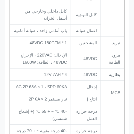
كابل داخلي وخارجي من
كابل التوجيه
أسفل الخزانة
اعمال صيانة
باب أمامي واحد ، صيانة أمامية
تبريد
المشجعين
48VDC 180CFM * 1
مزود
الإدخال: 220VAC ، الإخراج:
48VDC
الطاقة
48VDC ، الطاقة: 1600W
بطارية
48VDC
12V 7AH * 4
إدخال
AC 2P 63A × 1 ، SPD 60KA
MCB
انتاج |
تيار مستمر 2P 6A × 2
درجة حرارة
-40 ℃ ~ + 55 ℃ (+ إشعاع
العمل
شمسي)
درجة حرارة
-40 درجة مئوية ~ + 70 درجة