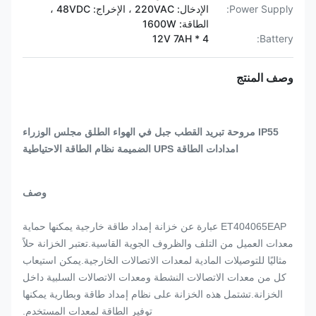
Power Supply:
الإدخال: 220VAC ، الإخراج: 48VDC ،
الطاقة: 1600W
12V 7AH * 4
Battery:
وصف المنتج
IP55 مروحة تبريد القطب جبل في الهواء الطلق مجلس الوزراء
امدادات الطاقة UPS الضميمة نظام الطاقة الاحتياطية
وصف
ET404065EAP عبارة عن خزانة إمداد طاقة خارجية يمكنها حماية
معدات العميل من التلف والظروف الجوية القاسية.تعتبر الخزانة حلاً
مثاليًا للتوصيلات المادية لمعدات الاتصالات الخارجية.يمكن استيعاب
كل من معدات الاتصالات النشطة ومعدات الاتصالات السلبية داخل
الخزانة.تشتمل هذه الخزانة على نظام إمداد طاقة وبطارية يمكنها
توفير الطاقة لمعدات المستخدم.