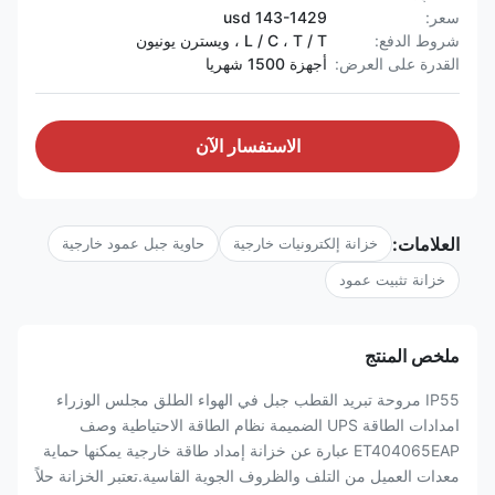
سعر:
143-1429 usd
شروط الدفع:
L / C ، T / T ، ويسترن يونيون
القدرة على العرض:
أجهزة 1500 شهريا
الاستفسار الآن
العلامات:
خزانة إلكترونيات خارجية
حاوية جبل عمود خارجية
خزانة تثبيت عمود
ملخص المنتج
IP55 مروحة تبريد القطب جبل في الهواء الطلق مجلس الوزراء
امدادات الطاقة UPS الضميمة نظام الطاقة الاحتياطية وصف
ET404065EAP عبارة عن خزانة إمداد طاقة خارجية يمكنها حماية
معدات العميل من التلف والظروف الجوية القاسية.تعتبر الخزانة حلاً