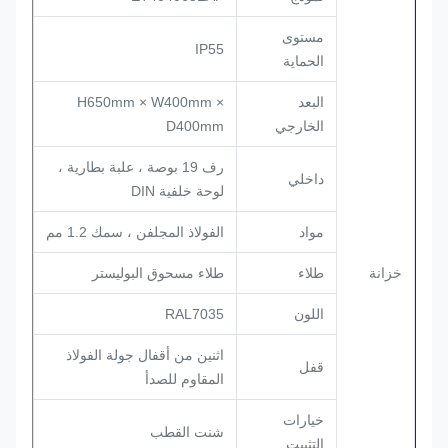
مستوى
IP55
الحماية
البعد
H650mm × W400mm ×
الخارجي
D400mm
رف 19 بوصة ، علبة بطارية ،
داخلي
لوحة خلفية DIN
مواد
الفولاذ المجلفن ، سمك 1.2 مم
خزانة
طلاء
طلاء مسحوق البوليستر
اللون
RAL7035
اثنين من أقفال جولة الفولاذ
قفل
المقاوم للصدأ
خيارات
شنت القطب
التثبيت