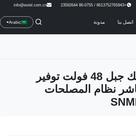
info@estel.com.cn
+8613752765943 / 86-0755 23592644
اتصل بنا
مدونة
Arabic
19 بوصة ريك جبل 48 فولت توفير
باشر نظام المصلحات