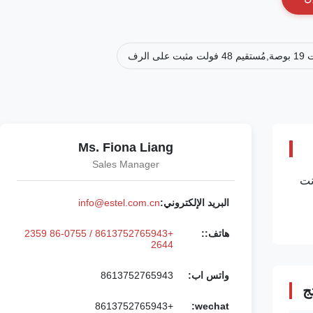
Ms. Fiona Liang
Sales Manager
 الطاقة الشمسية SNMP 1ريك ماونت
البريد الإلكتروني:
info@estel.com.cn
هاتف::
+8613752765943 / 86-0755 2359
2644
واتس اب:
8613752765943
ج
+8613752765943
wechat: