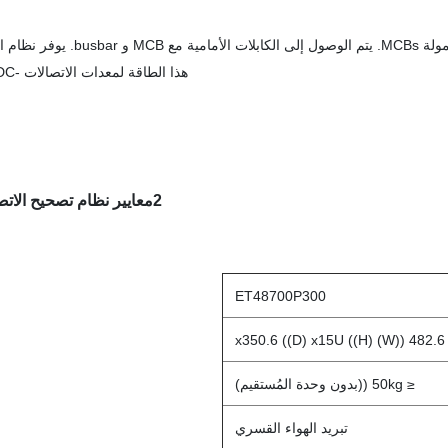
يبلغ أقصى طاقة النظام 700A ، مع مدخلات AC / مدخلات DC / بطارية / حمولة MCBs. يتم الوصول إلى الكابل
هذا الطاقة لمعدات الاتصالات -48VDC.
2معايير نظام تصحيح الاتصالات
ET48700P300
482.6 ((W) x350.6 ((D) x15U ((H)
≤ 50kg ((بدون وحدة المُستقيم)
تبريد الهواء القسري