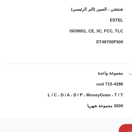
شنتشن ، الصين (البر الرئيسي)
ESTEL
ISO9001, CE, 3C, FCC, TLC
ET48700P300
ب:
مجموعة واحدة
715-4286 usd
L / C ، D / A ، D / P ، MoneyGram ، T / T
3000 مجموعة شهريا
ن