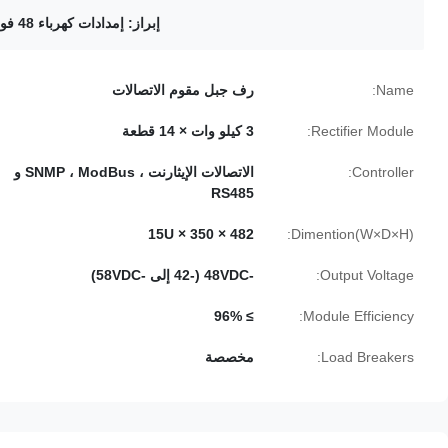
إبراز:
إمدادات كهرباء 48 فولت متواصلة
Name:
رف جبل مقوم الاتصالات
Rectifier Module:
3 كيلو وات × 14 قطعة
Controller:
الاتصالات الإيثارنت ، SNMP ، ModBus و
RS485
482 × 350 × 15U
Dimention(W×D×H):
Output Voltage:
-48VDC (-42 إلى -58VDC)
≥ 96%
Module Efficiency:
Load Breakers:
مخصصة