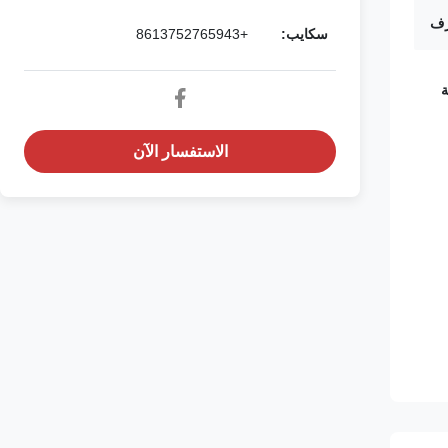
سكايب:
+8613752765943
ة
الاستفسار الآن