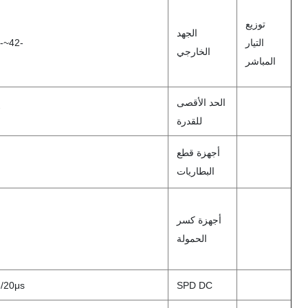
توزيع
الجهد
التيار
-42~-58VDC، القيمة المسجلة: -53.5VDC
الخارجي
المباشر
الحد الأقصى
للقدرة
أجهزة قطع
البطاريات
أجهزة كسر
الحمولة
SPD DC
0kA، 8/20μs