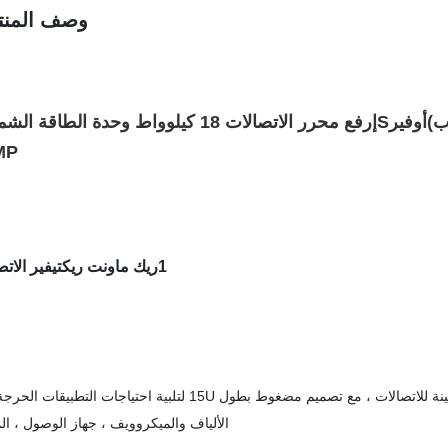
وصف المنت
ب)
أوفير
S
إرفع
محرر الاتصالات 18 كيلوواط وحدة الطاقة ا
MP
1ريك ماونت ريكتيفير الاتصالات
ET48700P300 هو شريحة فرعية 19 بوصة لنظام إمدادات الطاقة الهجينة للاتصالات ، مع تصميم مضغوط بطول 15U لتلبية احتياجات ا
الألياف والميكروويف ، جهاز الوصول ، الم