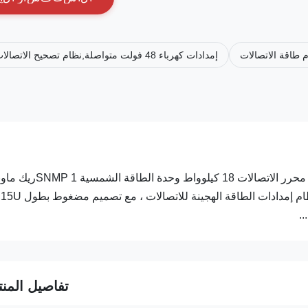
م طاقة الاتصالات
إمدادات كهرباء 48 فولت متواصلة,نظام تصحيح الاتصالات 19 بوصة,مُستقيم 48 فولت مثبت على الرف
19 بوصة صعود الرف 42 كيلوواط 48VDCTاليكوم(ب)أوفيرSإرفع محرر الاتصالات 18 كيلوواط وحدة
ريكتيفير الاتصالات ET48700P300 هو شريحة فرعية 19 بوصة لنظام إمدادات الطاقة الهجينة للاتصالات ، مع تصميم مضغوط بطول 15U
.
تفاصيل المنت