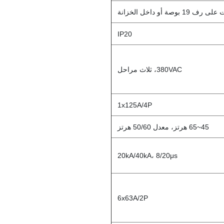
 رف 19 بوصة أو داخل الخزانة
IP20
380VAC، ثلاث مراحل
1x125A/4P
45~65 هرتز، معدل 50/60 هرتز
20kA/40kA، 8/20μs
6x63A/2P