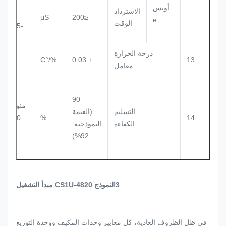
%
أونس
الاسترداد
μS
≤200
e
الوقت
-75% -50%
درجة الحرارة
%/°C
± 0.03
13
معامل
25 
90
مئوية، م
التسليم
(القيمة
14
%
220 
الكفاءة
النموذجية:
ال
92%)
الا
3النموذج CS1U-4820 مبدأ التشغيل
في ظل الظروف العادية، كل معايير وحدات المكيف ووحدة التوزيع