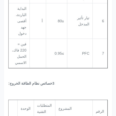
البداية
الباردة،
تيار تأثير
6
≤80
أ
أقصى
المدخل
جهد
دخول
فين =
220 فاك،
≥0.95
PFC
7
الحمل
الاسمي
3خصائص نظام الطاقة الخروج:
المتطلبات
المشروع
الوحدة
ملاح
الرقم
التقنية