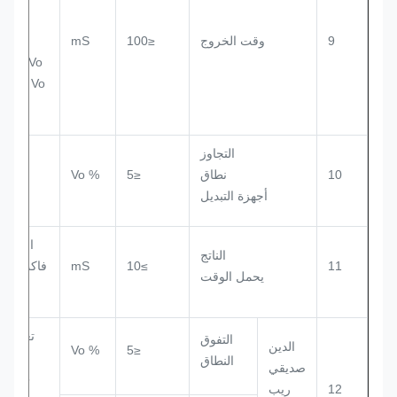
يرتفع
9
وقت الخروج
≤100
mS
%
Vo مع ا
الا
التجاوز
10
نطاق
≤5
% Vo
أجهزة التبديل
الناتج
11
≥10
mS
فاكت، ال
يحمل الوقت
الا
تغير ال
التفوق
الدين
% Vo
≤5
الخار
النطاق
صديقي
12
ريب