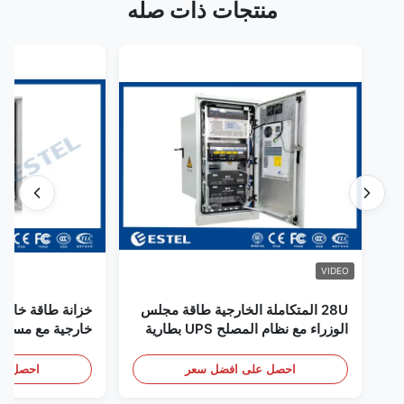
منتجات ذات صله
VIDEO
28U المتكاملة الخارجية طاقة مجلس
خزانة طاقة خارجي
الوزراء مع نظام المصلح UPS بطارية
خارجية مع مستشع
تخزين الطاقة الحجرة
باب
احصل على افضل سعر
احصل عل