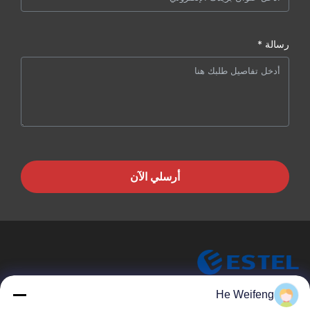
رسالة *
أرسلي الآن
He Weifeng
ESTEL (GUANGDONG) TECHNOLOGY CO., LTD.