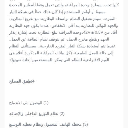
كلها تحت سيطرة وحدة المراقبة، والتي تعمل وفقا للمعايير المحددة
مسبقا أو أوامر المستخدم.إذا كان هناك خطأ في شبكة التيار
المتردد، سيتم تشغيل النظام بواسطة البطارية. مع تفريغ البطارية،
والجهد النهائي للبطارية يبدأ في الانخفاض. عندما يكون جهد البطارية
أقل من 42V ± 0.5V،وحدة المراقبة تبلغ البطارية تحت إشارة إنذار
الجهد ويقطع مخرج الحمل، ثم يتوقف نظام الطاقة عن العمل.
عندما يتم استعادة شبكة التيار المتردد الخارجية ، سيستأنف النظام
إلى حالة العمل الطبيعية. (كل بيانات المراقبة المذكورة أعلاه هي
القيم الافتراضية للنظام التي يمكن للمستخدمين إعادة تعيينها).
4تطبيق المصلح
(1) الوصول إلى الاندماج
(2) نظام التوزيع الداخلي والإضافة
(3) محطة الهاتف المحمول ونظام تغطية التوسيع