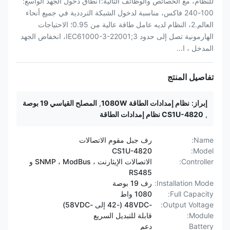
للنظام، مع الخصائص والوظائف التالية:1نطاق دخول الجهد الواسع:
100-240 فاكس، مناسبة لدخول الشبكة الترددية في جميع أنحاء
العالم.2، النظام لديه عامل طاقة عالية من 0.95؛ الاحتياجات
الهارمونية تصل إلى حدود IEC61000-3-22001;3، انخفاض الجهد
المدخل ، ا...
تفاصيل المنتج
إبراز:
نظام إمدادات الطاقة 1080W
,
المصلح القياسي 19 بوصة
,
CS1U-4820 نظام إمدادات الطاقة
Name:
رف جبل مقوم الاتصالات
CS1U-4820
Model:
Controller:
الاتصالات الإيثارنت ، SNMP ، ModBus و
RS485
Installation Mode:
رف 19 بوصة
Full Capacity:
1080 واط
Output Voltage:
-48VDC (-42 إلى -58VDC)
Module:
قابلة للتبديل السريع
Battery
دعم