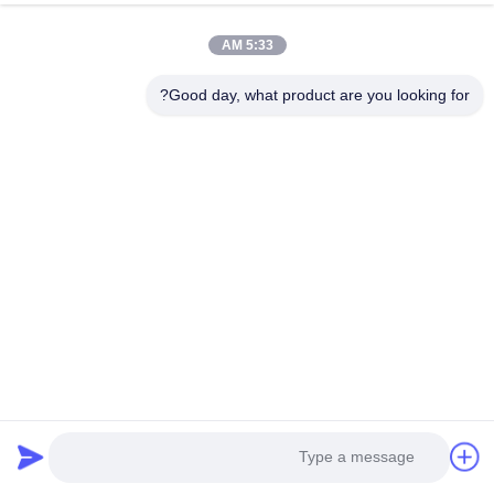
5:33 AM
ESTEL (GUANGDONG) TECHNOLOGY CO., LTD.
Good day, what product are you looking for?
شركة ESTEL ((GUANGDONG) TECHNOLOGY CO، LTD
روابط سريعة
المنزل
جديد
المنتجات
فيديوهات
حولنا
جولة في المصنع
مراقبة الجودة
اتصل بنا
اتصل بنا
00-86-13752765943
info@estel.com.cn