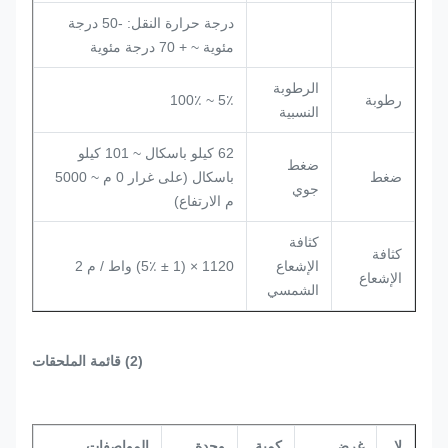
درجة حرارة النقل: -50 درجة
مئوية ~ + 70 درجة مئوية
الرطوبة
رطوبة
5٪ ~ 100٪
النسبية
62 كيلو باسكال ~ 101 كيلو
ضغط
ضغط
باسكال (على غرار 0 م ~ 5000
جوي
م الارتفاع)
كثافة
كثافة
الإشعاع
1120 × (1 ± 5٪) واط / م 2
الإشعاع
الشمسي
(2) قائمة الملحقات
لا.
غرض
كمية
وحدة
المواصفات