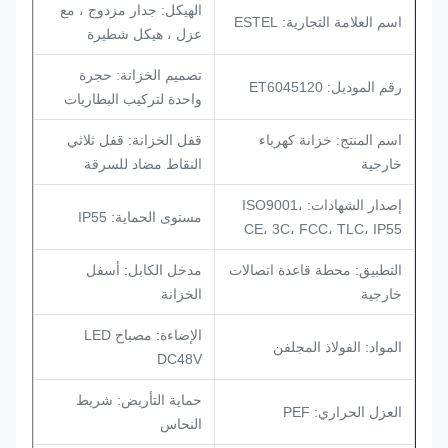
الهيكل: جدار مزدوج ، مع
اسم العلامة التجارية: ESTEL
عزل ، هيكل شطيرة
تصميم الخزانة: حجرة
رقم الموديل: ET6045120
واحدة لتركيب البطاريات
اسم المنتج: خزانة كهرباء
قفل الخزانة: قفل ثلاثي
خارجية
النقاط مضاد للسرقة
إصدار الشهادات: ISO9001،
مستوى الحماية: IP55
CE، 3C، FCC، TLC، IP55
التطبيق: محطة قاعدة اتصالات
مدخل الكابل: أسفل
خارجية
الخزانة
الإضاءة: مصباح LED
المواد: الفولاذ المجلفن
DC48V
حماية التأريض: شريط
العزل الحراري: PEF
النحاس