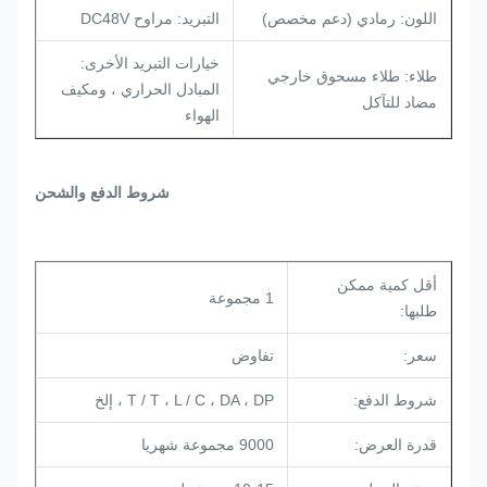
اللون: رمادي (دعم مخصص)
التبريد: مراوح DC48V
خيارات التبريد الأخرى:
طلاء: طلاء مسحوق خارجي
المبادل الحراري ، ومكيف
مضاد للتآكل
الهواء
شروط الدفع والشحن
أقل كمية ممكن
1 مجموعة
طلبها:
سعر:
تفاوض
شروط الدفع:
T / T ، L / C ، DA ، DP ، إلخ
قدرة العرض:
9000 مجموعة شهريا