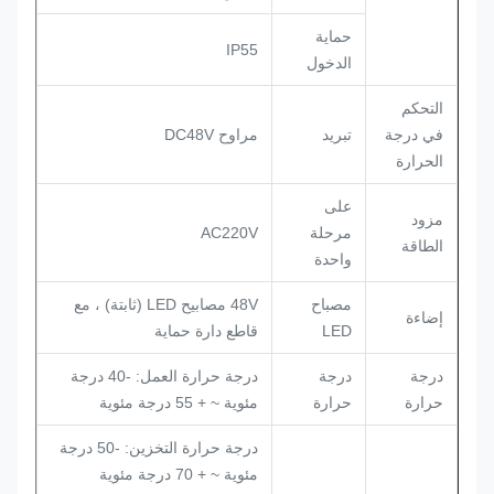
حماية
IP55
الدخول
التحكم
في درجة
تبريد
مراوح DC48V
الحرارة
على
مزود
مرحلة
AC220V
الطاقة
واحدة
مصباح
48V مصابيح LED (ثابتة) ، مع
إضاءة
LED
قاطع دارة حماية
درجة
درجة
درجة حرارة العمل: -40 درجة
حرارة
حرارة
مئوية ~ + 55 درجة مئوية
درجة حرارة التخزين: -50 درجة
مئوية ~ + 70 درجة مئوية