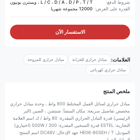
شروط الدفع:
L / C ، D / A ، D / P ، T / T ، ويسترن يونيون
القدرة على العرض:
12000 مجموعة شهريا
الاستفسار الآن
العلامات:
مبادل حراري للخزانة
مبادل حراري للمروحة
مبادل حراري كهربائي
ملخص المنتج
مبادل حراري لسائل العمل المختلط 800 واط ، وحدة مبادل حراري
مخصص تفاصيل سريعة: مكان المنشأ: شنتشن ، الصين (البر
الرئيسي) قدرة التبادل الحراري المقدرة: 80 واط / ك اسم العلامة
التجارية: ESTEL قدرة التسخين المقدرة: 300 / 500W (اختياري)
الموديل: HE06-80SEH / T جهد الإدخال: DC48V اسم المنتج:
المبادل الحرا...