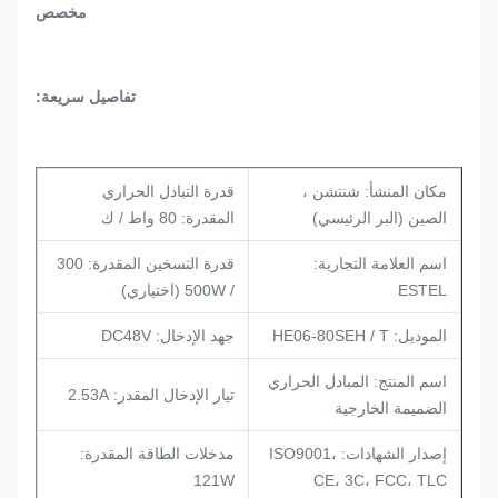
مخصص
تفاصيل سريعة:
مكان المنشأ: شنتشن ،
قدرة التبادل الحراري
الصين (البر الرئيسي)
المقدرة: 80 واط / ك
اسم العلامة التجارية:
قدرة التسخين المقدرة: 300
ESTEL
/ 500W (اختياري)
الموديل: HE06-80SEH / T
جهد الإدخال: DC48V
اسم المنتج: المبادل الحراري
تيار الإدخال المقدر: 2.53A
الضميمة الخارجية
إصدار الشهادات: ISO9001،
مدخلات الطاقة المقدرة:
121W
CE، 3C، FCC، TLC