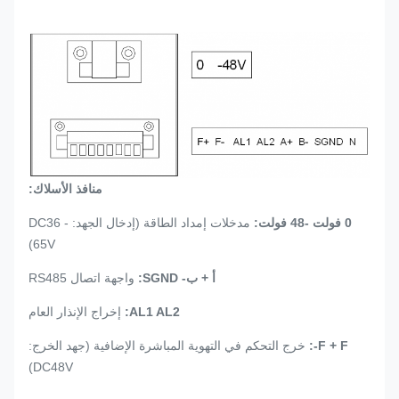
منافذ الأسلاك:
0 فولت -48 فولت:
مدخلات إمداد الطاقة (إدخال الجهد: DC36 -
65V)
أ + ب- SGND:
واجهة اتصال RS485
AL1 AL2:
إخراج الإنذار العام
F + F-:
خرج التحكم في التهوية المباشرة الإضافية (جهد الخرج:
DC48V)