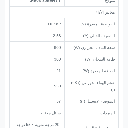
نموذج
SEH / T.
80
HE06-
معايير الأداء
الفولطية المقدرة (V)
DC48V
التصنيف الحالي (A)
2.53
سعة التبادل الحراري (W)
800
طاقة السخان (W)
300
الطاقة المقدرة (W)
121
حجم الهواء الدوراني (m3 /
550
h)
الضوضاء (ديسيبل (أ))
57
المبردات
سائل مختلط
-20 درجة مئوية ~ 55 درجة