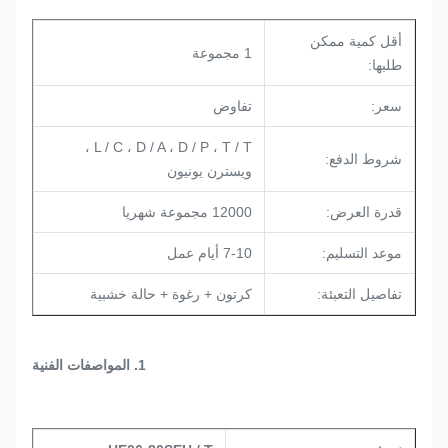
أقل كمية ممكن
1 مجموعة
طلبها:
سعر:
تفاوض
L / C ، D / A ، D / P ، T / T ،
شروط الدفع:
ويسترن يونيون
قدرة العرض:
12000 مجموعة شهريا
موعد التسليم:
7-10 أيام عمل
تفاصيل التعبئة:
كرتون + رغوة + حالة خشبية
1. المواصفات الفنية