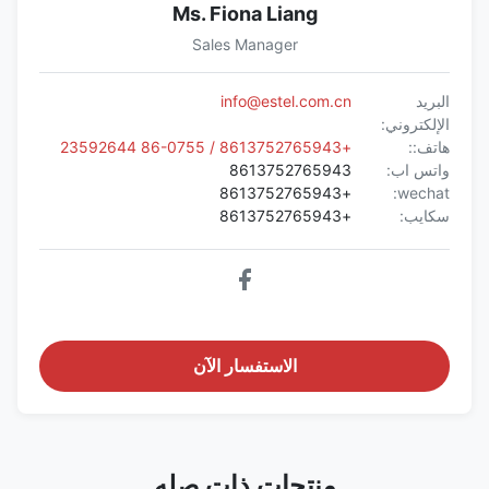
Ms. Fiona Liang
Sales Manager
البريد
info@estel.com.cn
الإلكتروني:
هاتف::
+8613752765943 / 86-0755 23592644
واتس اب:
8613752765943
+8613752765943
wechat:
سكايب:
+8613752765943
الاستفسار الآن
منتجات ذات صله