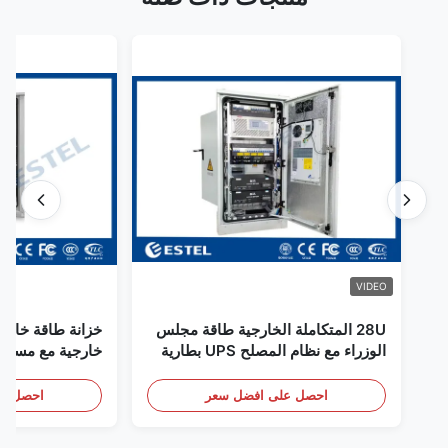
VIDEO
28U المتكاملة الخارجية طاقة مجلس
خزانة طاقة خارجي
الوزراء مع نظام المصلح UPS بطارية
خارجية مع مستشع
تخزين الطاقة الحجرة
باب
احصل على افضل سعر
احصل عل