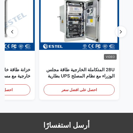
VIDEO
28U المتكاملة الخارجية طاقة مجلس
خزانة طاقة خارجي
الوزراء مع نظام المصلح UPS بطارية
خارجية مع مستشع
تخزين الطاقة الحجرة
باب
احصل على افضل سعر
احصل عل
أرسل استفسارًا