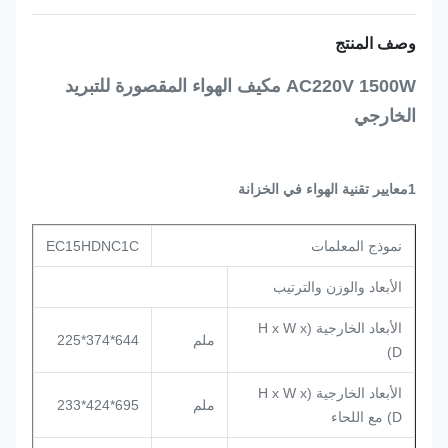
وصف المنتج
AC220V 1500W مكيف الهواء المقصورة للتبريد
الخارجي
1معايير تقنية الهواء في الخزانة
نموذج المعلمات
EC15HDNC1C
الأبعاد والوزن والترتيب
الأبعاد الخارجية (H x W x
ملم
644*374*225
D)
الأبعاد الخارجية (H x W x
ملم
695*424*233
D) مع اللحاء