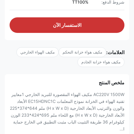
شروط الدفع:
TT100%
الاستفسار الآن
العلامات:
مكيف هواء خزانة التحكم
مكيف الهواء الخارجي
مكيف هواء خزانة الخادم
ملخص المنتج
AC220V 1500W مكيف الهواء المقصورة للتبريد الخارجي 1معايير
تقنية الهواء في الخزانة نموذج المعلمات EC15HDNC1C الأبعاد
والوزن والترتيب الأبعاد الخارجية (H x W x D) ملم 644*374*225
الأبعاد الخارجية (H x W x D) مع اللحاء ملم 695*424*233 الوزن
كيلوغرام 36 طريقة التثبيت الباب مثبت التطبيق في الخارج حماية
ا...