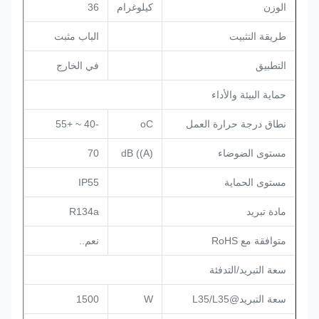
الوزن
كيلوغرام
36
طريقة التثبيت
الباب مثبت
التطبيق
في الخارج
حماية البيئة والأداء
نطاق درجة حرارة العمل
oC
-40 ~ +55
مستوى الضوضاء
dB ((A)
70
مستوى الحماية
IP55
مادة تبريد
R134a
متوافقة مع RoHS
نعم..
سعة التبريد/التدفئة
سعة التبريد@L35/L35
W
1500