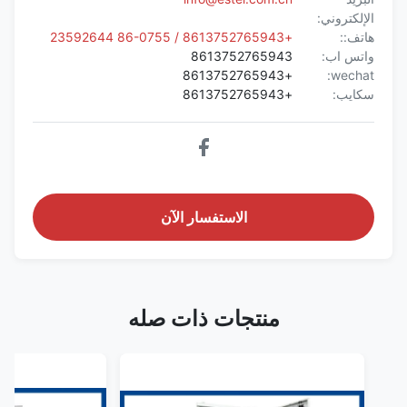
الإلكتروني:
هاتف::
+8613752765943 / 86-0755 23592644
واتس اب:
8613752765943
+8613752765943
wechat:
سكايب:
+8613752765943
الاستفسار الآن
منتجات ذات صله