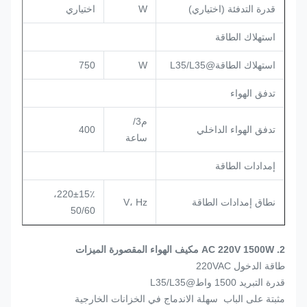
قدرة التدفئة (اختياري)
W
اختياري
استهلاك الطاقة
استهلاك الطاقة@L35/L35
W
750
تدفق الهواء
م3/
تدفق الهواء الداخلي
400
ساعة
إمدادات الطاقة
220±15٪،
نطاق إمدادات الطاقة
V، Hz
50/60
2. AC 220V 1500W مكيف الهواء المقصورة الميزات
طاقة الدخول 220VAC
قدرة التبريد 1500 واط@L35/L35
مثبتة على الباب ‬ سهلة الاندماج في الخزانات الخارجية