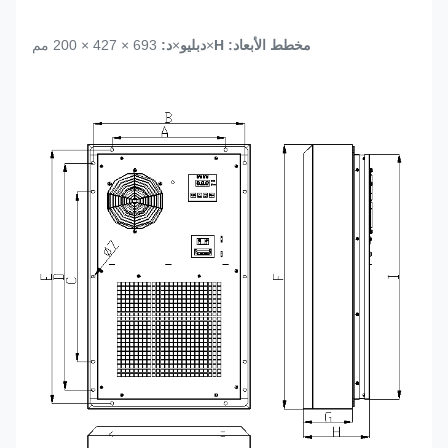
مخطط الأبعاد: H
×
دبليو
×
د:
693 × 427 × 200 مم