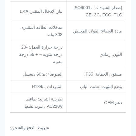
إصدار الشهادات: ISO9001،
تيار الإدخال المقدر: 1.4A
CE، 3C، FCC، TLC
مدخلات الطاقة المقدرة:
مادة الغطاء: الفولاذ المجلفن
308 واط
درجة حرارة العمل: -20
اللون: رمادي
درجة مئوية ~ + 55 درجة
مئوية
مستوى الحماية: IP55
الضوضاء: ≤ 60 ديسيبل
وضع التثبيت: شنت الباب
المبردات: R134a
طريقة التبريد: ضاغط
دعم OEM
AC220V ، تبريد نشط
شروط الدفع والشحن: