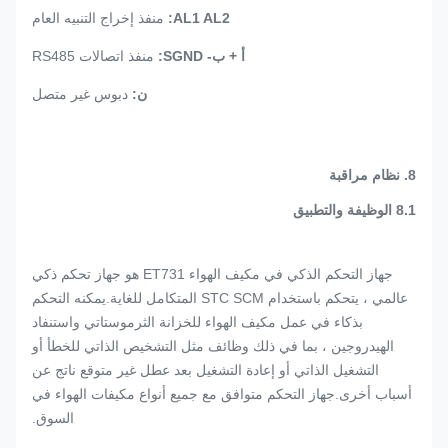
AL1 AL2:
منفذ إخراج التنبيه العام
أ + ب- SGND:
منفذ اتصالات RS485
ن:
دبوس غير متصل
8
.
نظام مراقبة
8.1 الوظيفة والتطبيق
جهاز التحكم الذكي في مكيف الهواء ET731 هو جهاز تحكم ذكي
عالمي ، يتحكم باستخدام STC SCM المتكامل للغاية.يمكنه التحكم
بذكاء في عمل مكيف الهواء للخزانة الثرموستاتي واستنفاد
الهيدروجين ، بما في ذلك وظائف مثل التشخيص الذاتي للخطأ أو
التشغيل الذاتي أو إعادة التشغيل بعد عطل غير متوقع ناتج عن
أسباب أخرى.جهاز التحكم متوافق مع جميع أنواع مكيفات الهواء في
السوق.