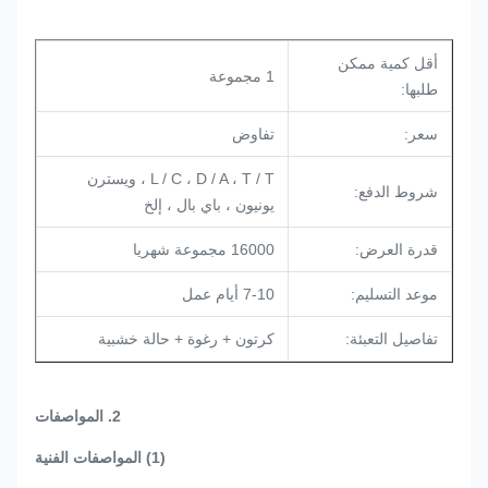
أقل كمية ممكن
1 مجموعة
طلبها:
سعر:
تفاوض
L / C ، D / A ، T / T ، ويسترن
شروط الدفع:
يونيون ، باي بال ، إلخ
قدرة العرض:
16000 مجموعة شهريا
موعد التسليم:
7-10 أيام عمل
تفاصيل التعبئة:
كرتون + رغوة + حالة خشبية
2. المواصفات
(1) المواصفات الفنية