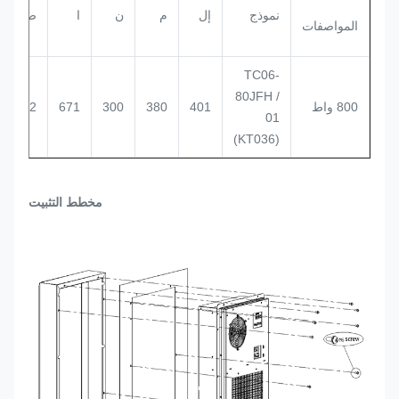
نموذج
إل
م
ن
ا
ص
المواصفات
TC06-
80JFH /
800 واط
401
380
300
671
652
01
(KT036)
مخطط التثبيت