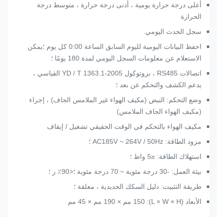
أعلى درجة حرارة يومية ، أدنى درجة حرارة ، متوسط ​​درجة
الحرارة
سجل الحدث اليومي.
احفظ البيانات اليومية لليوم السابق الساعة 0:00 كل يوم ؛يمكن
الاستعلام عن معلومات السجل اليومي لمدة 180 يومًا ؛
اتصالات RS485 ، بروتوكول YD / T 1363.1-2005 القياسي ،
يدعم الكشف والتحكم عن بعد ؛
وضع التحكم: النبض (مكيف الهواء غير الملامس الجاف) ، إجراء
(مكيف الهواء الجاف الملامس)
مكيف الهواء بالتحكم في الوقت الحقيقي تشغيل / إيقاف
مزود الطاقة: AC185V ~ 264V / 50Hz ؛
استهلاك الطاقة: ≤5 واط ؛
بيئة العمل: -30 درجة مئوية ~ 70 درجة مئوية ؛<90٪ ر ؛
طريقة التثبيت: دليل السكك الحديدية ، معلقة ؛
الأبعاد (L × W × H): 150 مم × 190 مم × 45 مم