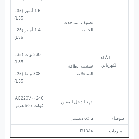
1.5 أمبير (L35
L35)
تصنيف المدخلات
الحالية
1.4 أمبير (L25
L35)
330 وات (L35
الأداء
L35)
الكهربائي
تصنيف الطاقة
المدخلات
308 واط (L25
L35)
AC220V ~ 240
جهد الدخل المقنن
فولت / 50 هرتز
ضوضاء
≤ 60 ديسيبل
المبردات
R134a