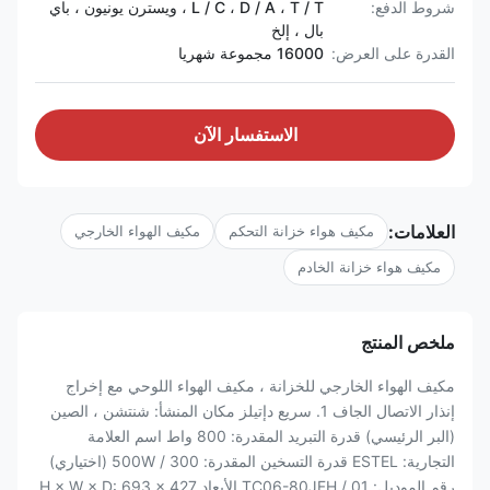
شروط الدفع:
L / C ، D / A ، T / T ، ويسترن يونيون ، باي
بال ، إلخ
القدرة على العرض:
16000 مجموعة شهريا
الاستفسار الآن
العلامات:
مكيف هواء خزانة التحكم
مكيف الهواء الخارجي
مكيف هواء خزانة الخادم
ملخص المنتج
مكيف الهواء الخارجي للخزانة ، مكيف الهواء اللوحي مع إخراج
إنذار الاتصال الجاف 1. سريع دإتيلز مكان المنشأ: شنتشن ، الصين
(البر الرئيسي) قدرة التبريد المقدرة: 800 واط اسم العلامة
التجارية: ESTEL قدرة التسخين المقدرة: 300 / 500W (اختياري)
رقم الموديل: TC06-80JFH / 01 الأبعاد H × W × D: 693 × 427