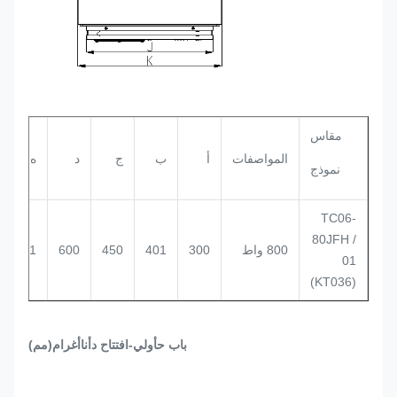
مقاس
المواصفات
أ
ب
ج
د
ه
نموذج
TC06-
80JFH /
800 واط
300
401
450
600
671
01
(KT036)
باب ح
أولي
-افتتاح
د
أنا
أ
غرام
(مم)