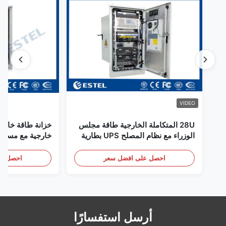
VIDEO
28U المتكاملة الخارجية طاقة مجلس
خزانة طاقة خارجي
الوزراء مع نظام المصلح UPS بطارية
خارجية مع مستشع
تخزين الطاقة الحجرة
باب
احصل على افضل سعر
احصل عل
أرسل استفسارًا