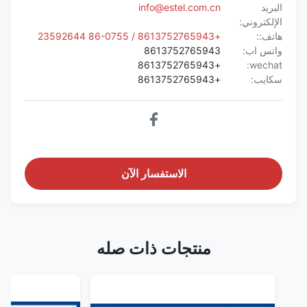
البريد
info@estel.com.cn
الإلكتروني:
هاتف::
+8613752765943 / 86-0755 23592644
واتس اب:
8613752765943
+8613752765943
wechat:
سكايب:
+8613752765943
الاستفسار الآن
منتجات ذات صله