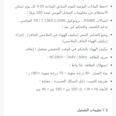
احفظ البيانات اليومية لليوم السابق الساعة 0:00 كل يوم ؛يمكن
الاستعلام عن معلومات السجل اليومي لمدة 180 يومًا ؛
اتصالات RS485 ، بروتوكول YD / T 1363.1-2005 القياسي ،
يدعم الكشف والتحكم عن بعد ؛
وضع التحكم: النبض (مكيف الهواء غير الملامس الجاف) ، إجراء
(مكيف الهواء الجاف الملامس)
مكيف الهواء بالتحكم في الوقت الحقيقي تشغيل / إيقاف
مزود الطاقة: AC185V ~ 264V / 50Hz ؛
استهلاك الطاقة: ≤5 واط ؛
بيئة العمل: -30 درجة مئوية ~ 70 درجة مئوية ؛<90٪ ر ؛
طريقة التثبيت: دليل السكك الحديدية ، معلقة ؛
الأبعاد (L × W × H): 150 مم × 190 مم × 45 مم
7.3 تعليمات التشغيل