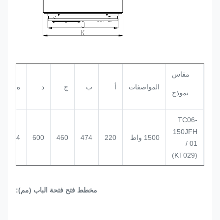
مقاس
المواصفات
أ
ب
ج
د
ه
نموذج
TC06-
150JFH
1500 واط
220
474
460
600
724
/ 01
(KT029)
مخطط فتح فتحة الباب (مم):