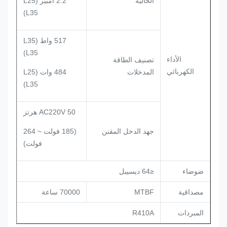
الحالية
2.2 أمبير (L25
L35)
517 واط (L35
L35)
الأداء
تصنيف الطاقة
الكهربائي
المدخلات
484 وات (L25
L35)
AC220V 50 هرتز
جهد الدخل المقنن
(185 فولت ~ 264
فولت)
ضوضاء
≤64 ديسيبل
مصداقية
MTBF
70000 ساعة
المبردات
R410A