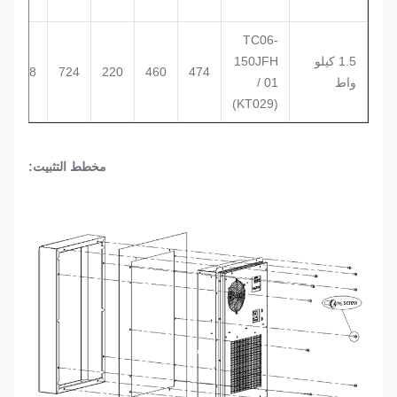
TC06-
1.5 كيلو
150JFH
708
724
220
460
474
واط
/ 01
(KT029)
مخطط التثبيت: