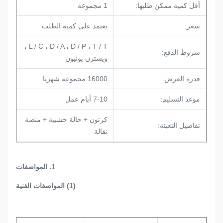
أقل كمية ممكن طلبها:
1 مجموعة
سعر:
يعتمد على كمية الطلب
L / C ، D / A ، D / P ، T / T ،
شروط الدفع:
ويسترن يونيون
قدرة العرض:
16000 مجموعة شهريا
موعد التسليم:
7-10 أيام عمل
كرتون + حالة خشبية + منصة
تفاصيل التعبئة:
نقالة
1. المواصفات
(1) المواصفات الفنية