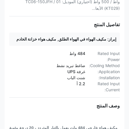
واط / 500 واط (اختياري) الموديل: TC06-150JFH / 01
(KT029) الأبعا...
تفاصيل المنتج
إبراز:
مكيف الهواء في الهواء الطلق
,
مكيف هواء خزانة الخادم
Rated Input
484 واط
Power:
Cooling Method:
ضاغط تبريد نشط
Application:
غرفة UPS
Installation:
شنت الباب
Rated Input
2.2 أ
Current:
وصف المنتج
مكيف هواء خارجي 484 وات يعمل بالتيار المتردد - 20 درجة مئوية