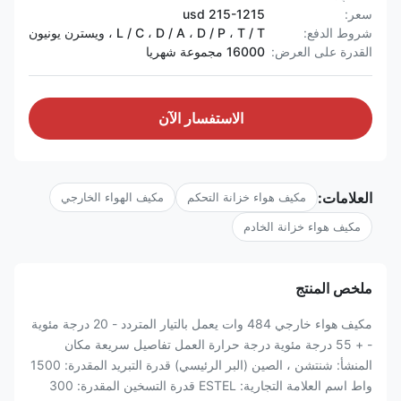
سعر:
215-1215 usd
شروط الدفع:
L / C ، D / A ، D / P ، T / T ، ويسترن يونيون
القدرة على العرض:
16000 مجموعة شهريا
الاستفسار الآن
العلامات:
مكيف هواء خزانة التحكم
مكيف الهواء الخارجي
مكيف هواء خزانة الخادم
ملخص المنتج
مكيف هواء خارجي 484 وات يعمل بالتيار المتردد - 20 درجة مئوية
- + 55 درجة مئوية درجة حرارة العمل تفاصيل سريعة مكان
المنشأ: شنتشن ، الصين (البر الرئيسي) قدرة التبريد المقدرة: 1500
واط اسم العلامة التجارية: ESTEL قدرة التسخين المقدرة: 300