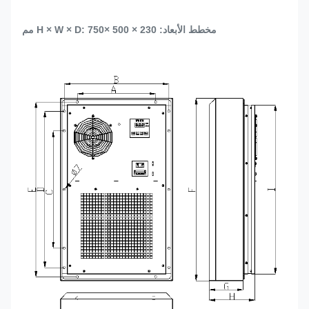
مخطط الأبعاد: H × W × D: 750
× 500 × 230 مم