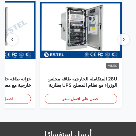
VIDEO
28U المتكاملة الخارجية طاقة مجلس
خزانة طاقة خارجي
الوزراء مع نظام المصلح UPS بطارية
خارجية مع مستشع
تخزين الطاقة الحجرة
باب
احصل على افضل سعر
احصل عل
أرسل استفسارًا