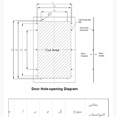
مقاس
نموذج
إل
م
ن
ا
ص
المواصفات