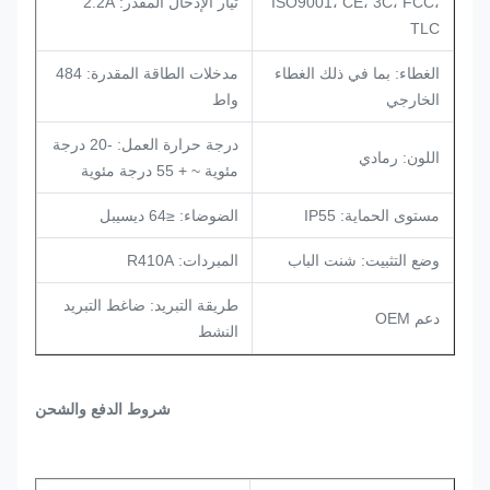
ISO9001، CE، 3C، FCC،
تيار الإدخال المقدر: 2.2A
TLC
الغطاء: بما في ذلك الغطاء
مدخلات الطاقة المقدرة: 484
الخارجي
واط
درجة حرارة العمل: -20 درجة
اللون: رمادي
مئوية ~ + 55 درجة مئوية
مستوى الحماية: IP55
الضوضاء: ≤64 ديسيبل
وضع التثبيت: شنت الباب
المبردات: R410A
طريقة التبريد: ضاغط التبريد
دعم OEM
النشط
شروط الدفع والشحن